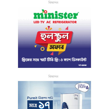
বিজ্ঞাপন
বিজ্ঞাপন