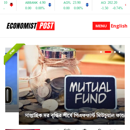
English
MENU
প্রচ্ছদ
সাপ্তাহিক দর বৃদ্ধির শীর্ষে পিএফফার্স্ট মিউচুয়াল ফান্ড