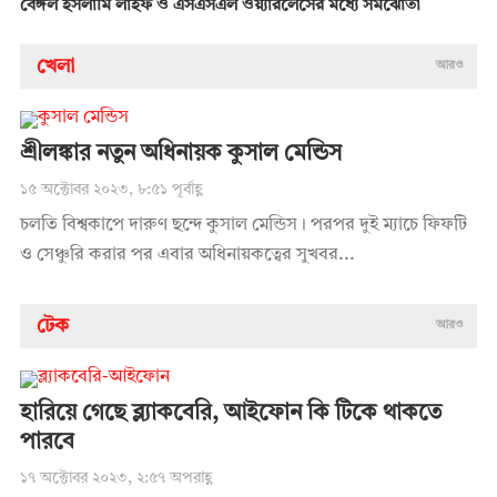
বেঙ্গল ইসলামি লাইফ ও এসএসএল ওয়্যারলেসের মধ্যে সমঝোতা
খেলা
আরও
শ্রীলঙ্কার নতুন অধিনায়ক কুসাল মেন্ডিস
১৫ অক্টোবর ২০২৩, ৮:৫১ পূর্বাহ্ণ
চলতি বিশ্বকাপে দারুণ ছন্দে কুসাল মেন্ডিস। পরপর দুই ম্যাচে ফিফটি
ও সেঞ্চুরি করার পর এবার অধিনায়কত্বের সুখবর...
টেক
আরও
হারিয়ে গেছে ব্ল্যাকবেরি, আইফোন কি টিকে থাকতে
পারবে
১৭ অক্টোবর ২০২৩, ২:৫৭ অপরাহ্ণ