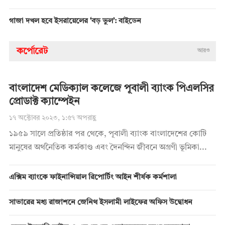
গাজা দখল হবে ইসরায়েলের ‘বড় ভুল’: বাইডেন
কর্পোরেট
আরও
বাংলাদেশ মেডিক্যাল কলেজে পূবালী ব্যাংক পিএলসির
প্রোডাক্ট ক্যাম্পেইন
১৭ অক্টোবর ২০২৩, ১:৫৭ অপরাহ্ণ
১৯৫৯ সালে প্রতিষ্ঠার পর থেকে, পূবালী ব্যাংক বাংলাদেশের কোটি
মানুষের অর্থনৈতিক কর্মকাণ্ড এবং দৈনন্দিন জীবনে অগ্রণী ভূমিকা...
এক্সিম ব্যাংকে ফাইনান্সিয়াল রিপোর্টিং আইন শীর্ষক কর্মশালা
সাভারের মধ্য রাজাশনে জেনিথ ইসলামী লাইফের অফিস উদ্বোধন