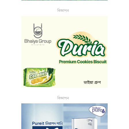
বিজ্ঞাপন
বিজ্ঞাপন