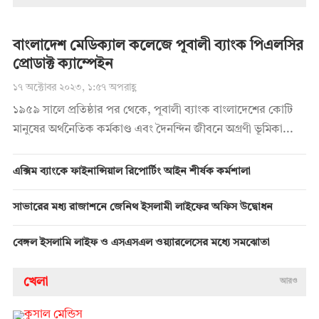
বাংলাদেশ মেডিক্যাল কলেজে পূবালী ব্যাংক পিএলসির
প্রোডাক্ট ক্যাম্পেইন
১৭ অক্টোবর ২০২৩, ১:৫৭ অপরাহ্ণ
১৯৫৯ সালে প্রতিষ্ঠার পর থেকে, পূবালী ব্যাংক বাংলাদেশের কোটি
মানুষের অর্থনৈতিক কর্মকাণ্ড এবং দৈনন্দিন জীবনে অগ্রণী ভূমিকা...
এক্সিম ব্যাংকে ফাইনান্সিয়াল রিপোর্টিং আইন শীর্ষক কর্মশালা
সাভারের মধ্য রাজাশনে জেনিথ ইসলামী লাইফের অফিস উদ্বোধন
বেঙ্গল ইসলামি লাইফ ও এসএসএল ওয়্যারলেসের মধ্যে সমঝোতা
খেলা
আরও