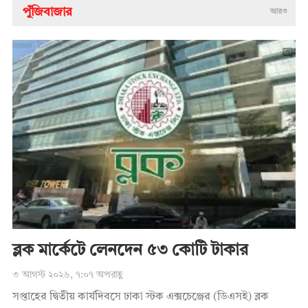
পুঁজিবাজার
আরও
ব্লক মার্কেটে লেনদেন ৫৩ কোটি টাকার
৩ আগস্ট ২০২৬, ৭:০৭ অপরাহ্ণ
সপ্তাহের দ্বিতীয় কার্যদিবসে ঢাকা স্টক এক্সচেঞ্জের (ডিএসই) ব্লক