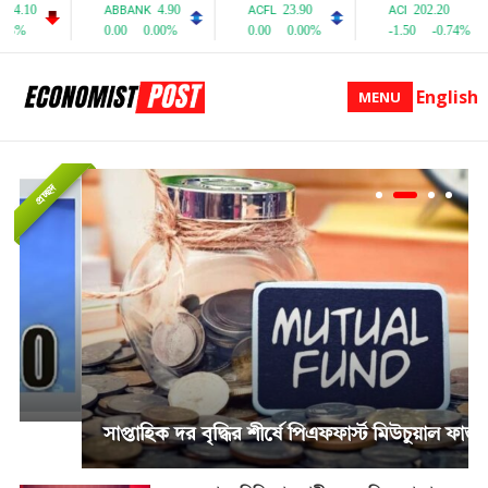
English
MENU
প্রচ্ছদ
সাপ্তাহিক দর বৃদ্ধির শীর্ষে পিএফফার্স্ট মিউচুয়াল ফান্ড