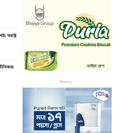
 স্বরাষ্ট্র
টনীতিকরা
বিজ্ঞাপন