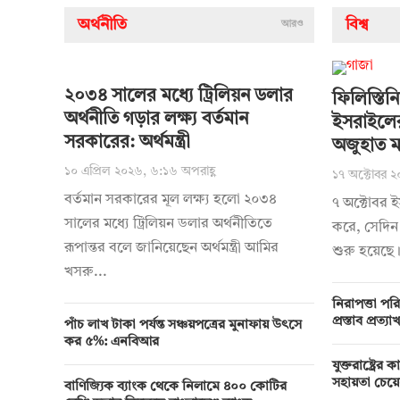
অর্থনীতি
বিশ্ব
আরও
২০৩৪ সালের মধ্যে ট্রিলিয়ন ডলার
ফিলিস্তিন
অর্থনীতি গড়ার লক্ষ্য বর্তমান
ইসরাইলে
সরকারের: অর্থমন্ত্রী
অজুহাত মা
১০ এপ্রিল ২০২৬, ৬:১৬ অপরাহ্ণ
১৭ অক্টোবর ২
বর্তমান সরকারের মূল লক্ষ্য হলো ২০৩৪
৭ অক্টোবর 
সালের মধ্যে ট্রিলিয়ন ডলার অর্থনীতিতে
করে, সেদিন 
রূপান্তর বলে জানিয়েছেন অর্থমন্ত্রী আমির
শুরু হয়েছে।
খসরু...
নিরাপত্তা পরি
প্রস্তাব প্রত্যাখ
পাঁচ লাখ টাকা পর্যন্ত সঞ্চয়পত্রের মুনাফায় উৎসে
কর ৫%: এনবিআর
যুক্তরাষ্ট্র
সহায়তা চেয়
বাণিজ্যিক ব্যাংক থেকে নিলামে ৪০০ কোটির