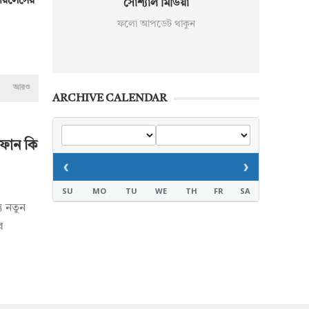
যারলেসের
সোশ্যাল মিডিয়া
ফলো আপডেট থাকুন
আরও
ARCHIVE CALENDAR
ইফোন কি
‹
›
SU
MO
TU
WE
TH
FR
SA
য নতুন
র