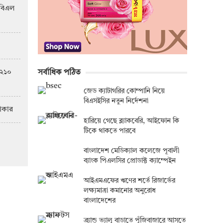
িবিএল
 ২১০
সর্বাধিক পঠিত
জেড ক্যাটাগরির কোম্পানি নিয়ে
্ষে তুং হাই নিটিং
সাপ্ত
বিএসইসির নতুন নির্দেশনা
টাকার
হারিয়ে গেছে ব্ল্যাকবেরি, আইফোন কি
টিকে থাকতে পারবে
বাংলাদেশ মেডিক্যাল কলেজে পূবালী
ব্যাংক পিএলসির প্রোডাক্ট ক্যাম্পেইন
আইএমএফের ঋণের শর্তে রিজার্ভের
লক্ষ্যমাত্রা কমানোর অনুরোধ
বাংলাদেশের
ব্র্যান্ড ভ্যালু বাড়াতে পুঁজিবাজারে আসতে