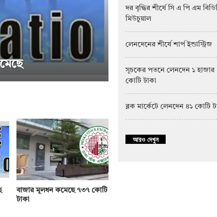
দর বৃদ্ধির শীর্ষে সি এ পি এম বিড
মিউচুয়াল
লেনদেনের শীর্ষে শার্প ইন্ডাস্ট্রিজ
সূচকের পতনে লেনদেন ১ হাজার
কোটি টাকা
মিউচুয়াল ফান্ড
সাপ্তাহিক দরপতনের শীর
ব্লক মার্কেটে লেনদেন ৪১ কোটি 
আরও দেখুন
ে
বাজার মূলধন কমেছে ৭৩৭ কোটি
টাকা