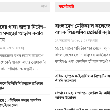
কর্পোরেট
আরও
বাংলাদেশ মেডিক্যাল কলেজে
িদের গাজা ছাড়ার নির্দেশ–
ব্যাংক পিএলসির প্রোডাক্ট ক্যা
র গণহত্যা আড়াল করার
ত্র
১৭ অক্টোবর ২০২৩, ১:৫৭ অপরাহ্ণ
০২৩, ২:১৬ অপরাহ্ণ
১৯৫৯ সালে প্রতিষ্ঠার পর থেকে, পূবা
বাংলাদেশের কোটি মানুষের অর্থনৈতি
ইসরায়েলে যখন হামাস আক্রমণ
কর্মকাণ্ড এবং দৈনন্দিন জীবনে অগ্রণী 
থেকেই গাজায় প্রচণ্ড বোমাবর্ষণ
 টানা পাঁচদিন অকল্পনীয়...
এক্সিম ব্যাংকে ফাইনান্সিয়াল রিপোর্টিং
শীর্ষক কর্মশালা
ষদে ফিলিস্তিনি ইস্যুতে রাশিয়ার
্যান
সাভারের মধ্য রাজাশনে জেনিথ ইসলাম
অফিস উদ্বোধন
ের কাছে ১০ বিলিয়ন ডলার সামরিক
েছে ইসরায়েল