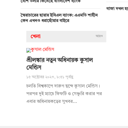
বেশি ডলার কিনেছে বাংলাদেশ ব্যাংক
গাজা দখল হব
স্বৈরাচারের ছায়ায় ইবিএল ব্যাংক: এএমডি শাহীন
কেন এখনও ধরাছোঁয়ার বাইরে
খেলা
আরও
শ্রীলঙ্কার নতুন অধিনায়ক কুসাল
মেন্ডিস
১৫ অক্টোবর ২০২৩, ৮:৫১ পূর্বাহ্ণ
চলতি বিশ্বকাপে দারুণ ছন্দে কুসাল মেন্ডিস।
পরপর দুই ম্যাচে ফিফটি ও সেঞ্চুরি করার পর
এবার অধিনায়কত্বের সুখবর...