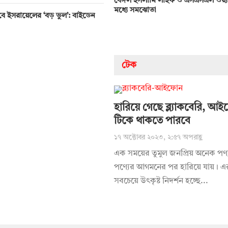
বেঙ্গল ইসলামি লাইফ ও এসএসএল ওয়্
মধ্যে সমঝোতা
ে ইসরায়েলের ‘বড় ভুল’: বাইডেন
টেক
হারিয়ে গেছে ব্ল্যাকবেরি, আ
টিকে থাকতে পারবে
১৭ অক্টোবর ২০২৩, ২:৫৭ অপরাহ্ণ
এক সময়ের তুমুল জনপ্রিয় অনেক পণ্
পণ্যের আগমনের পর হারিয়ে যায়। এ
সবচেয়ে উৎকৃষ্ট নিদর্শন হচ্ছে...