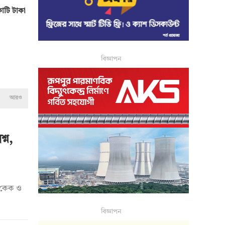
োটি টাকা
বিজ্ঞাপন
আরও
্ন,
দি কেক ও
বিজ্ঞাপন