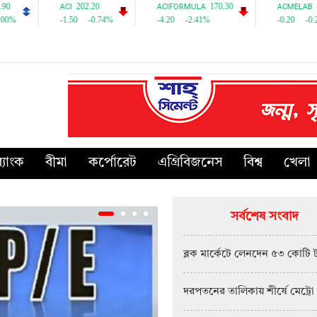
্যাংক
বীমা
কর্পোরেট
এগ্রিবিজনেস
বিশ্ব
খেলা
সর্বশেষ সংবাদ
ব্লক মার্কেটে লেনদেন ৫৩ কোটি 
দরপতনের তালিকায় শীর্ষে মেট্রো 