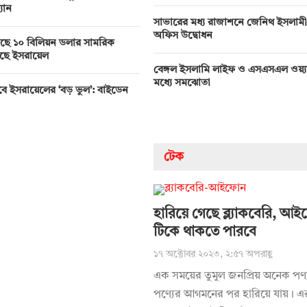
্যান
সাভারের মধ্য রাজাশনে জেনিথ ইসলাম
অফিস উদ্বোধন
ের কাছে ১০ বিলিয়ন ডলার সামরিক
েছে ইসরায়েল
বেঙ্গল ইসলামি লাইফ ও এসএসএল ওয়্
মধ্যে সমঝোতা
ে ইসরায়েলের ‘বড় ভুল’: বাইডেন
টেক
হারিয়ে গেছে ব্ল্যাকবেরি, আ
টিকে থাকতে পারবে
১৭ অক্টোবর ২০২৩, ২:৫৭ অপরাহ্ণ
এক সময়ের তুমুল জনপ্রিয় অনেক পণ্
পণ্যের আগমনের পর হারিয়ে যায়। এ