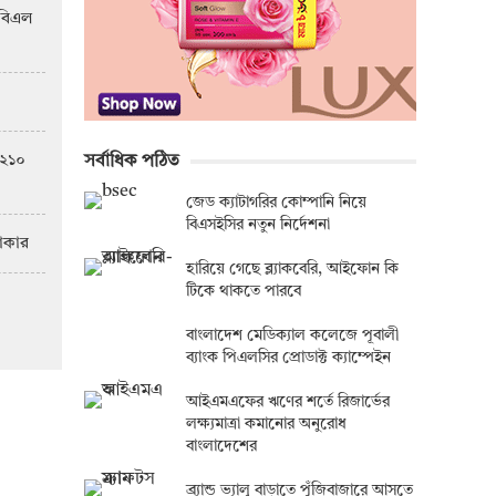
িবিএল
 ২১০
সর্বাধিক পঠিত
জেড ক্যাটাগরির কোম্পানি নিয়ে
্ষে তুং হাই নিটিং
সাপ্ত
বিএসইসির নতুন নির্দেশনা
টাকার
হারিয়ে গেছে ব্ল্যাকবেরি, আইফোন কি
টিকে থাকতে পারবে
বাংলাদেশ মেডিক্যাল কলেজে পূবালী
ব্যাংক পিএলসির প্রোডাক্ট ক্যাম্পেইন
আইএমএফের ঋণের শর্তে রিজার্ভের
লক্ষ্যমাত্রা কমানোর অনুরোধ
বাংলাদেশের
ব্র্যান্ড ভ্যালু বাড়াতে পুঁজিবাজারে আসতে