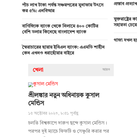
প্রস্তাব প্রত্যাখ
পাঁচ লাখ টাকা পর্যন্ত সঞ্চয়পত্রের মুনাফায় উৎসে
কর ৫%: এনবিআর
যুক্তরাষ্ট্র
সহায়তা চেয়
বাণিজ্যিক ব্যাংক থেকে নিলামে ৪০০ কোটির
বেশি ডলার কিনেছে বাংলাদেশ ব্যাংক
গাজা দখল হব
স্বৈরাচারের ছায়ায় ইবিএল ব্যাংক: এএমডি শাহীন
কেন এখনও ধরাছোঁয়ার বাইরে
খেলা
আরও
শ্রীলঙ্কার নতুন অধিনায়ক কুসাল
মেন্ডিস
১৫ অক্টোবর ২০২৩, ৮:৫১ পূর্বাহ্ণ
চলতি বিশ্বকাপে দারুণ ছন্দে কুসাল মেন্ডিস।
পরপর দুই ম্যাচে ফিফটি ও সেঞ্চুরি করার পর