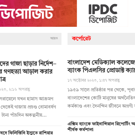
কর্পোরেট
আরও
বাংলাদেশ মেডিক্যাল কলেজে
িদের গাজা ছাড়ার নির্দেশ–
ব্যাংক পিএলসির প্রোডাক্ট ক্যা
র গণহত্যা আড়াল করার
ত্র
১৭ অক্টোবর ২০২৩, ১:৫৭ অপরাহ্ণ
০২৩, ২:১৬ অপরাহ্ণ
১৯৫৯ সালে প্রতিষ্ঠার পর থেকে, পূবা
বাংলাদেশের কোটি মানুষের অর্থনৈতি
ইসরায়েলে যখন হামাস আক্রমণ
কর্মকাণ্ড এবং দৈনন্দিন জীবনে অগ্রণী 
থেকেই গাজায় প্রচণ্ড বোমাবর্ষণ
 টানা পাঁচদিন অকল্পনীয়...
এক্সিম ব্যাংকে ফাইনান্সিয়াল রিপোর্টিং
শীর্ষক কর্মশালা
ষদে ফিলিস্তিনি ইস্যুতে রাশিয়ার