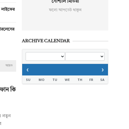
সোশ্যাল মিডিয়া
ী লাইফের
ফলো আপডেট থাকুন
যারলেসের
ARCHIVE CALENDAR
আরও
‹
›
SU
MO
TU
WE
TH
FR
SA
ইফোন কি
য নতুন
র