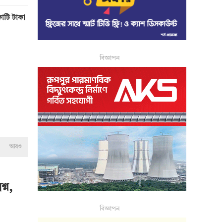
োটি টাকা
বিজ্ঞাপন
আরও
্ন,
বিজ্ঞাপন