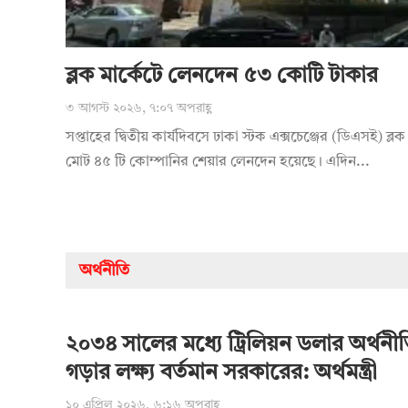
ব্লক মার্কেটে লেনদেন ৫৩ কোটি টাকার
৩ আগস্ট ২০২৬, ৭:০৭ অপরাহ্ণ
সপ্তাহের দ্বিতীয় কার্যদিবসে ঢাকা স্টক এক্সচেঞ্জের (ডিএসই) ব্লক 
মোট ৪৫ টি কোম্পানির শেয়ার লেনদেন হয়েছে। এদিন...
অর্থনীতি
২০৩৪ সালের মধ্যে ট্রিলিয়ন ডলার অর্থনী
গড়ার লক্ষ্য বর্তমান সরকারের: অর্থমন্ত্রী
১০ এপ্রিল ২০২৬, ৬:১৬ অপরাহ্ণ