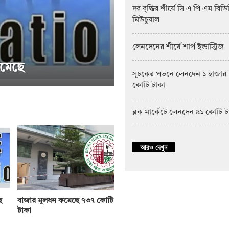
দর বৃদ্ধির শীর্ষে সি এ পি এম বিড
মিউচুয়াল
লেনদেনের শীর্ষে শার্প ইন্ডাস্ট্রিজ
সূচকের পতনে লেনদেন ১ হাজার
কোটি টাকা
িউচুয়াল ফান্ড
সাপ্তাহিক দরপতনের শীর
ব্লক মার্কেটে লেনদেন ৪১ কোটি 
আরও দেখুন
ে
বাজার মূলধন কমেছে ৭৩৭ কোটি
টাকা