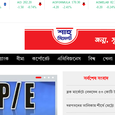
্যাংক
বীমা
কর্পোরেট
এগ্রিবিজনেস
বিশ্ব
খেলা
সর্বশেষ সংবাদ
ব্লক মার্কেটে লেনদেন ৫৩ কোটি 
দরপতনের তালিকায় শীর্ষে মেট্রো 