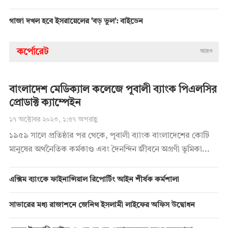
গাজা দখল হবে ইসরায়েলের ‘বড় ভুল’: বাইডেন
কর্পোরেট
আরও
বাংলাদেশ মেডিক্যাল কলেজে পূবালী ব্যাংক পিএলসির
প্রোডাক্ট ক্যাম্পেইন
১৭ অক্টোবর ২০২৩, ১:৫৭ অপরাহ্ণ
১৯৫৯ সালে প্রতিষ্ঠার পর থেকে, পূবালী ব্যাংক বাংলাদেশের কোটি
মানুষের অর্থনৈতিক কর্মকাণ্ড এবং দৈনন্দিন জীবনে অগ্রণী ভূমিকা...
এক্সিম ব্যাংকে ফাইনান্সিয়াল রিপোর্টিং আইন শীর্ষক কর্মশালা
সাভারের মধ্য রাজাশনে জেনিথ ইসলামী লাইফের অফিস উদ্বোধন