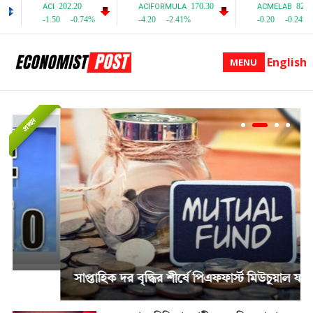
English
MENU
প্রচ্ছদ
সাপ্তাহিক দর বৃদ্ধির শীর্ষে পিএফফার্স্ট মিউচুয়াল ফান্ড