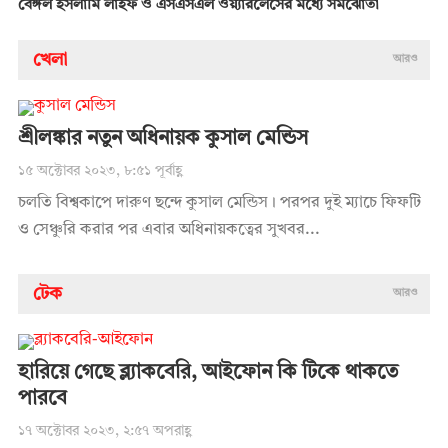
বেঙ্গল ইসলামি লাইফ ও এসএসএল ওয়্যারলেসের মধ্যে সমঝোতা
খেলা
আরও
শ্রীলঙ্কার নতুন অধিনায়ক কুসাল মেন্ডিস
১৫ অক্টোবর ২০২৩, ৮:৫১ পূর্বাহ্ণ
চলতি বিশ্বকাপে দারুণ ছন্দে কুসাল মেন্ডিস। পরপর দুই ম্যাচে ফিফটি
ও সেঞ্চুরি করার পর এবার অধিনায়কত্বের সুখবর...
টেক
আরও
হারিয়ে গেছে ব্ল্যাকবেরি, আইফোন কি টিকে থাকতে
পারবে
১৭ অক্টোবর ২০২৩, ২:৫৭ অপরাহ্ণ