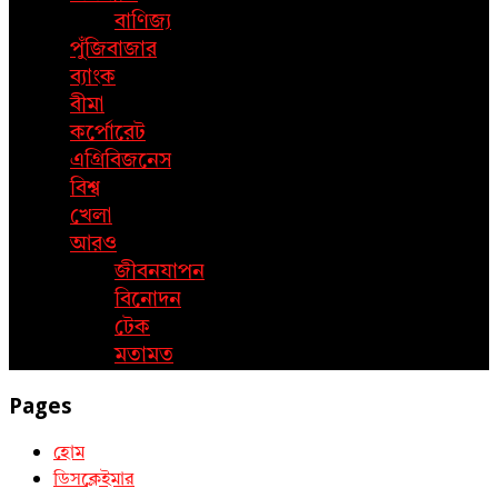
বাণিজ্য
পুঁজিবাজার
ব্যাংক
বীমা
কর্পোরেট
এগ্রিবিজনেস
বিশ্ব
খেলা
আরও
জীবনযাপন
বিনোদন
টেক
মতামত
Pages
হোম
ডিসক্লেইমার