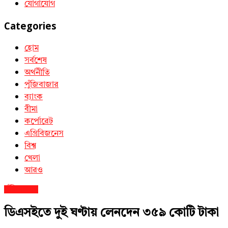
যোগাযোগ
Categories
হোম
সর্বশেষ
অর্থনীতি
পুঁজিবাজার
ব্যাংক
বীমা
কর্পোরেট
এগ্রিবিজনেস
বিশ্ব
খেলা
আরও
পুঁজিবাজার
ডিএসইতে দুই ঘণ্টায় লেনদেন ৩৫৯ কোটি টাকা