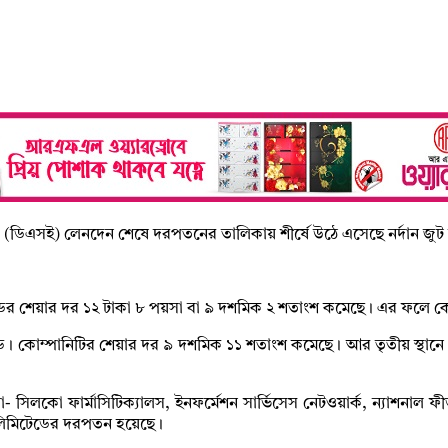
্জে (ডিএসই) লেনদেন শেষে দরপতনের তালিকায় শীর্ষে উঠে এসেছে নর্দান জুট 
 লিমিটেডের শেয়ার দর ১২ টাকা ৮ পয়সা বা ৯ দশমিক ২ শতাংশ কমেছে। এর ফলে 
টেড। কোম্পানিটির শেয়ার দর ৯ দশমিক ১১ শতাংশ কমেছে। আর তৃতীয় স্থা
িলকো ফার্মাসিটিক্যালস, ইনফর্মেশন সার্ভিসেস নেটওয়ার্ক, ন্যাশনাল ফীড
র্স লিমিটেডের দরপতন হয়েছে।