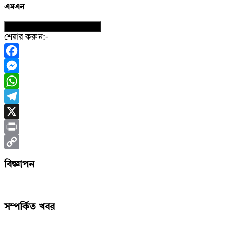
এমএন
নিউজের ফটোকার্ড ডাউনলোড করুন
শেয়ার করুন:-
Facebook
Messenger
WhatsApp
Telegram
X
Print
Copy
বিজ্ঞাপন
Link
সম্পর্কিত খবর