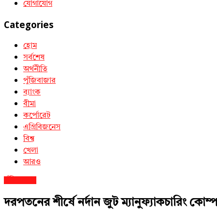
যোগাযোগ
Categories
হোম
সর্বশেষ
অর্থনীতি
পুঁজিবাজার
ব্যাংক
বীমা
কর্পোরেট
এগ্রিবিজনেস
বিশ্ব
খেলা
আরও
পুঁজিবাজার
দরপতনের শীর্ষে নর্দান জুট ম্যানুফ্যাকচারিং কোম্প