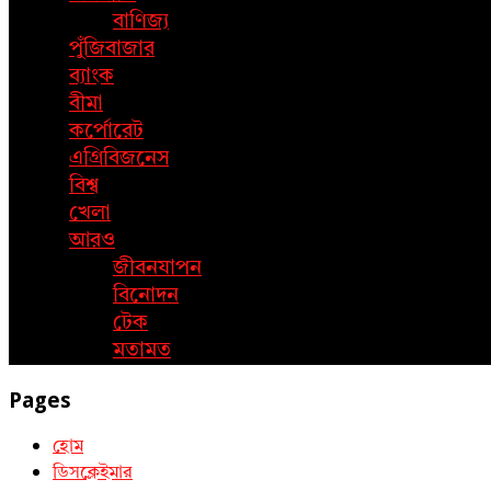
বাণিজ্য
পুঁজিবাজার
ব্যাংক
বীমা
কর্পোরেট
এগ্রিবিজনেস
বিশ্ব
খেলা
আরও
জীবনযাপন
বিনোদন
টেক
মতামত
Pages
হোম
ডিসক্লেইমার