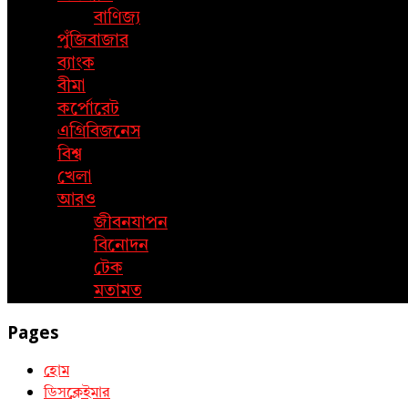
বাণিজ্য
পুঁজিবাজার
ব্যাংক
বীমা
কর্পোরেট
এগ্রিবিজনেস
বিশ্ব
খেলা
আরও
জীবনযাপন
বিনোদন
টেক
মতামত
Pages
হোম
ডিসক্লেইমার