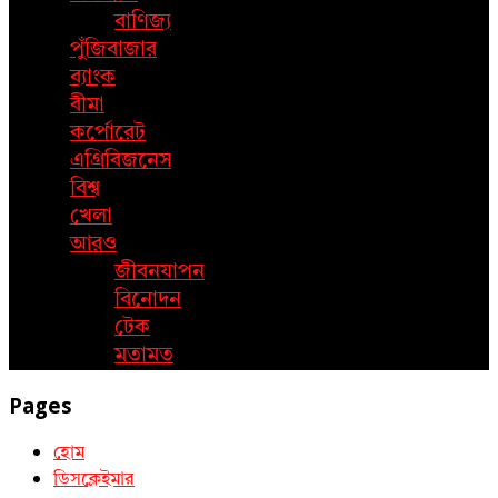
বাণিজ্য
পুঁজিবাজার
ব্যাংক
বীমা
কর্পোরেট
এগ্রিবিজনেস
বিশ্ব
খেলা
আরও
জীবনযাপন
বিনোদন
টেক
মতামত
Pages
হোম
ডিসক্লেইমার