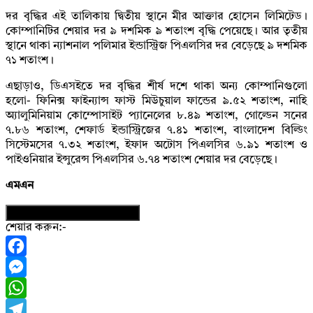
দর বৃদ্ধির এই তালিকায় দ্বিতীয় স্থানে মীর আক্তার হোসেন লিমিটেড।
কোম্পানিটির শেয়ার দর ৯ দশমিক ৯ শতাংশ বৃদ্ধি পেয়েছে। আর তৃতীয়
স্থানে থাকা ন্যাশনাল পলিমার ইন্ডাস্ট্রিজ পিএলসির দর বেড়েছে ৯ দশমিক
৭১ শতাংশ।
এছাড়াও, ডিএসইতে দর বৃদ্ধির শীর্ষ দশে থাকা অন্য কোম্পানিগুলো
হলো- ফিনিক্স ফাইন্যান্স ফাস্ট মিউচুয়াল ফান্ডের ৯.৫২ শতাংশ, নাহি
অ্যালুমিনিয়াম কোম্পোসাইট প্যানেলের ৮.৪৯ শতাংশ, গোল্ডেন সনের
৭.৮৬ শতাংশ, শেফার্ড ইন্ডাস্ট্রিজের ৭.৪১ শতাংশ, বাংলাদেশ বিল্ডিং
সিস্টেমসের ৭.৩২ শতাংশ, ইফাদ অটোস‌ পিএলসির ৬.৯১ শতাংশ ও
পাইওনিয়ার ইন্সুরেন্স পিএলসির ৬.৭৪ শতাংশ শেয়ার দর বেড়েছে।
এমএন
নিউজের ফটোকার্ড ডাউনলোড করুন
শেয়ার করুন:-
Facebook
Messenger
WhatsApp