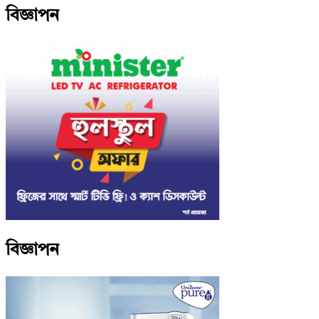
বিজ্ঞাপন
বিজ্ঞাপন