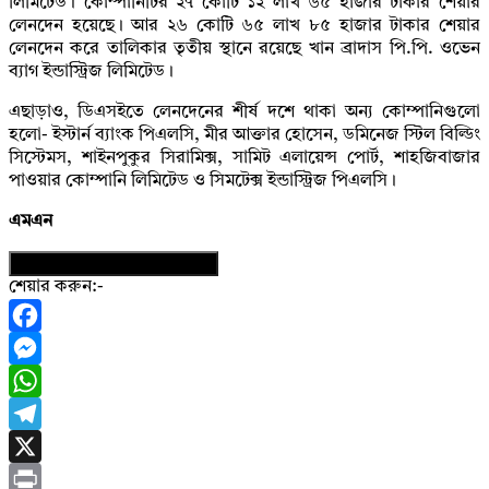
লিমিটেড। কোম্পানিটির ২৭ কোটি ১২ লাখ ৬৫ হাজার টাকার শেয়ার
লেনদেন হয়েছে। আর ২৬ কোটি ৬৫ লাখ ৮৫ হাজার টাকার শেয়ার
লেনদেন করে তালিকার তৃতীয় স্থানে রয়েছে খান ব্রাদাস পি.পি. ওভেন
ব্যাগ ইন্ডাস্ট্রিজ লিমিটেড।
এছাড়াও, ডিএসইতে লেনদেনের শীর্ষ দশে থাকা অন্য কোম্পানিগুলো
হলো- ইস্টার্ন ব্যাংক পিএলসি, মীর আক্তার হোসেন, ডমিনেজ স্টিল বিল্ডিং
সিস্টেমস, শাইনপুকুর সিরামিক্স, সামিট এলায়েন্স পোর্ট, শাহজিবাজার
পাওয়ার কোম্পানি লিমিটেড ও সিমটেক্স ইন্ডাস্ট্রিজ পিএলসি।
এমএন
নিউজের ফটোকার্ড ডাউনলোড করুন
শেয়ার করুন:-
Facebook
Messenger
WhatsApp
Telegram
X