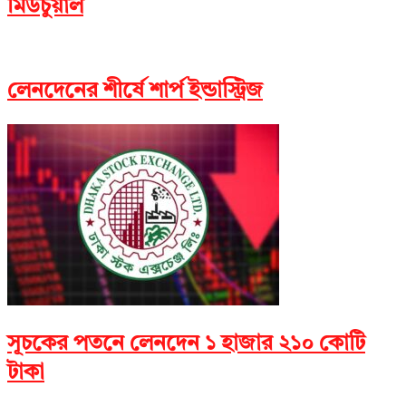
মিউচুয়াল
লেনদেনের শীর্ষে শার্প ইন্ডাস্ট্রিজ
সূচকের পতনে লেনদেন ১ হাজার ২১০ কোটি
টাকা