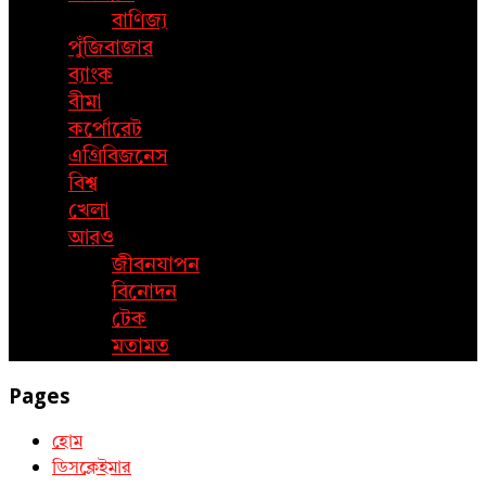
বাণিজ্য
পুঁজিবাজার
ব্যাংক
বীমা
কর্পোরেট
এগ্রিবিজনেস
বিশ্ব
খেলা
আরও
জীবনযাপন
বিনোদন
টেক
মতামত
Pages
হোম
ডিসক্লেইমার