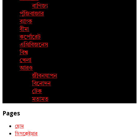
বাণিজ্য
পুঁজিবাজার
ব্যাংক
বীমা
কর্পোরেট
এগ্রিবিজনেস
বিশ্ব
খেলা
আরও
জীবনযাপন
বিনোদন
টেক
মতামত
Pages
হোম
ডিসক্লেইমার