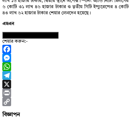
লাখ ১৬ হাজার টাকার, দ্বিতীয় স্থানে এপেক্স স্পিনিং অ্যান্ড নিটিং মিলসের
৬ কোটি ৩১ লাখ ৪৬ হাজার টাকার ও তৃতীয় সিটি ইন্স্যুরেন্সের ৪ কোটি
৪৩ লাখ ৬২ হাজার টাকার শেয়ার লেনদেন হয়েছে।
এমএন
নিউজের ফটোকার্ড ডাউনলোড করুন
শেয়ার করুন:-
Facebook
Messenger
WhatsApp
Telegram
X
Print
Copy
বিজ্ঞাপন
Link