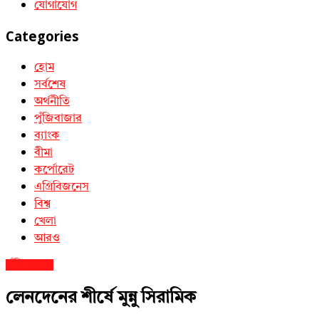
যোগাযোগ
Categories
হোম
সর্বশেষ
অর্থনীতি
পুঁজিবাজার
ব্যাংক
বীমা
কর্পোরেট
এগ্রিবিজনেস
বিশ্ব
খেলা
আরও
পুঁজিবাজার
লেনদেনের শীর্ষে মুন্নু সিরামিক