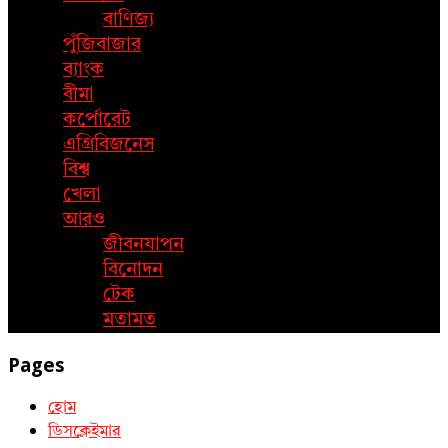
বাণিজ্য
পুঁজিবাজার
ব্যাংক
বীমা
কর্পোরেট
এগ্রিবিজনেস
বিশ্ব
খেলা
আরও
জীবনযাপন
বিনোদন
টেক
মতামত
Pages
হোম
ডিসক্লেইমার