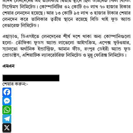
এদিন লেনদেনের এই তালিকায় দ্বিতীয় স্থানে ছিল ডমিনেজ স্টিল বিল্ডিং
সিস্টেমস লিমিটেড। কোম্পানিটির ৩২ কোটি ৫০ লাখ ৭০ হাজার টাকার
শেয়ার লেনদেন হয়েছে। আর ১৩ কোটি ৯৫ লাখ ৩ হাজার টাকার শেয়ার
লেনদেন করে তালিকার তৃতীয় স্থানে রয়েছে বিডি থাই ফুড অ্যান্ড
বেভারেজ লিমিটেড।
এছাড়াও, ডিএসইতে লেনদেনের শীর্ষ দশে থাকা অন্য কোম্পানিগুলো
হলো- তৌফিকা ফুডস অ্যান্ড লাভেলো আইসক্রিম, এপেক্স ফুটওয়ার,
স্যালভো অর্গানিক ইন্ডাস্ট্রিজ, আমান ফীড, রংপুর ডেইরী অ্যান্ড ফুড
প্রোডাক্টস, এশিয়াটিক ল্যাবরেটরিজ লিমিটেড ও মুন্নু ফেব্রিক্স লিমিটেড।
এমএন
নিউজের ফটোকার্ড ডাউনলোড করুন
শেয়ার করুন:-
Facebook
Messenger
WhatsApp
Telegram