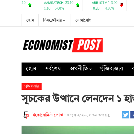
হোম
ডিসক্লেইমার
যোগাযোগ
হোম
সর্বশেষ
অর্থনীতি
পুঁজিবাজার
ব
পুঁজিবাজার
সূচকের উত্থানে লেনদেন ১ হ
ইকোনোমিস্ট পোস্ট
:
৪ জুন ২০২৬, ৪:১২ অপরাহ্ণ