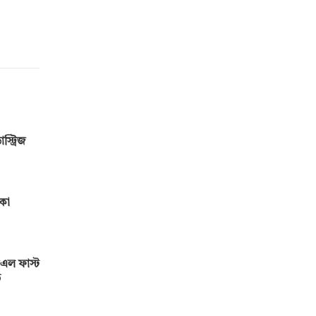
স্ট্রিজ
মকো
এল ফাস্ট
ড