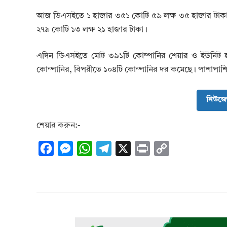
আজ ডিএসইতে ১ হাজার ৩৫১ কোটি ৫৯ লক্ষ ৩৫ হাজার টাকা
২৭৯ কোটি ১৩ লক্ষ ২১ হাজার টাকা।
এদিন ডিএসইতে মোট ৩৯১টি কোম্পানির শেয়ার ও ইউনিট হা
কোম্পানির, বিপরীতে ১০৪টি কোম্পানির দর কমেছে। পাশাপাশি 
নিউজে
শেয়ার করুন:-
F
M
W
T
X
P
C
a
e
h
e
r
o
c
s
a
l
i
p
e
s
t
e
n
y
b
e
s
g
t
L
o
n
A
r
i