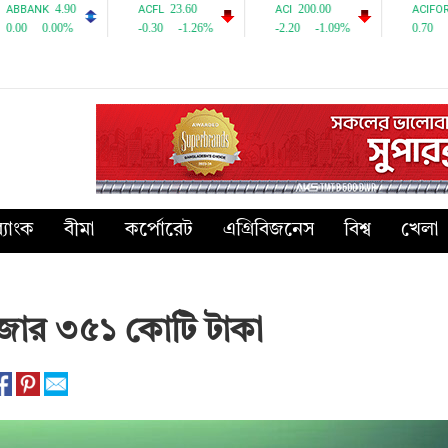
্যাংক
বীমা
কর্পোরেট
এগ্রিবিজনেস
বিশ্ব
খেলা
াজার ৩৫১ কোটি টাকা