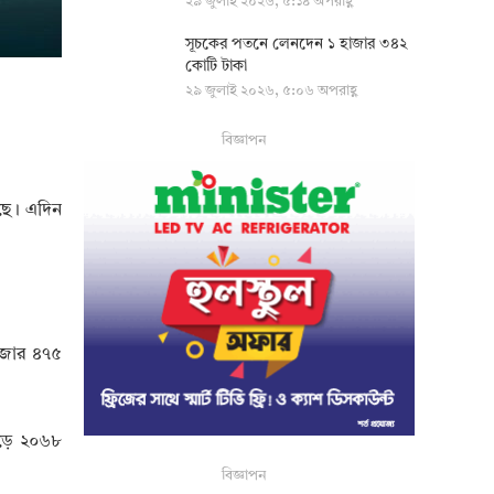
২৯ জুলাই ২০২৬, ৫:১৪ অপরাহ্ণ
সূচকের পতনে লেনদেন ১ হাজার ৩৪২
কোটি টাকা
২৯ জুলাই ২০২৬, ৫:০৬ অপরাহ্ণ
বিজ্ঞাপন
েছে। এদিন
হাজার ৪৭৫
েড়ে ২০৬৮
বিজ্ঞাপন