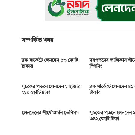
o
g
p
a
n
k
e
p
m
k
r
সম্পর্কিত খবর
ব্লক মার্কেটে লেনদেন ৫৩ কোটি
দরপতনের তালিকায় শীর্ষে
টাকার
স্পিনিং
সূচকের পতনে লেনদেন ১ হাজার
ব্লক মার্কেটে লেনদেন ৪১
২১০ কোটি টাকা
টাকার
লেনদেনের শীর্ষে আর্গন ডেনিমস
সূচকের পতনে লেনদেন ১
৩৪২ কোটি টাকা