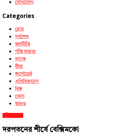
যোগাযোগ
Categories
হোম
সর্বশেষ
অর্থনীতি
পুঁজিবাজার
ব্যাংক
বীমা
কর্পোরেট
এগ্রিবিজনেস
বিশ্ব
খেলা
আরও
পুঁজিবাজার
দরপতনের শীর্ষে বেক্সিমকো