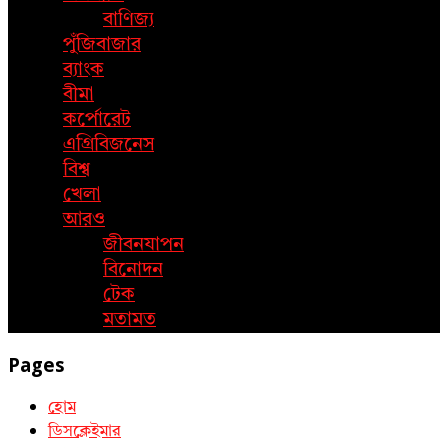
বাণিজ্য
পুঁজিবাজার
ব্যাংক
বীমা
কর্পোরেট
এগ্রিবিজনেস
বিশ্ব
খেলা
আরও
জীবনযাপন
বিনোদন
টেক
মতামত
Pages
হোম
ডিসক্লেইমার