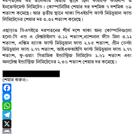
দরপতনের এই তালিকায় দ্বিতীয় স্থানে ছিল ফারইস্ট ফাইনান্স ও
ইনভেস্টমেন্ট লিমিটেড। কোম্পানিটির শেয়ার দর দশমিক ৭ দশমিক ৬৯
শতাংশ কমেছে। আর তৃতীয় স্থানে থাকা পিএইচপি ফার্স্ট মিউচুয়াল ফান্ড
লিমিটেডের শেয়ার দর ৩.৩২ শতাংশ কমেছে।
এছাড়াও ডিএসইতে দরপতনের শীর্ষ দশে থাকা অন্য কোম্পানিগুলো
হলো-সি এন্ড এ টেক্সটাইলস ৩.১২ শতাংশ,ন্যাশনাল ফীড মিল ৩.১২
শতাংশ, এক্সিম ব্যাংক ফার্স্ট মিউচুয়াল ফান্ড ২.৮৫ শতাংশ, গ্রীন ডেল্টা
মিউচুয়াল ফান্ড ২.৭৭ শতাংশ, আইএফআইসি ফাস্ট মিউচুয়াল ফান্ড ২.৭৭
শতাংশ, ফু-ওয়াং সিরামিক ইন্ডাস্ট্রিজ লিমিটেড ২.৬১ শতাংশ এবং
অলটেক্স ইন্ডাস্ট্রিজ লিমিটেডের ২.৩৬ শতাংশ শেয়ার দর কমেছে।
নিউজের ফটোকার্ড ডাউনলোড করুন
শেয়ার করুন:-
Facebook
Messenger
WhatsApp
Telegram
X