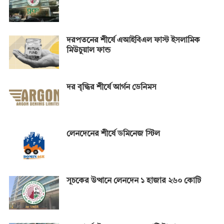
দরপতনের শীর্ষে এআইবিএল ফাস্ট ইসলামিক
মিউচুয়াল ফান্ড
দর বৃদ্ধির শীর্ষে আর্গন ডেনিমস
লেনদেনের শীর্ষে ডমিনেজ স্টিল
সূচকের উত্থানে লেনদেন ১ হাজার ২৬০ কোটি