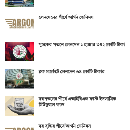
লেনদেনের শীর্ষে আর্গন ডেনিমস
সূচকের পতনে লেনদেন ১ হাজার ৩৪২ কোটি টাকা
ব্লক মার্কেটে লেনদেন ৬৪ কোটি টাকার
দরপতনের শীর্ষে এআইবিএল ফাস্ট ইসলামিক
মিউচুয়াল ফান্ড
দর বৃদ্ধির শীর্ষে আর্গন ডেনিমস