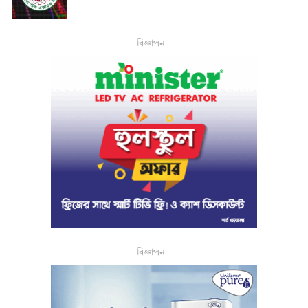
বিজ্ঞাপন
বিজ্ঞাপন