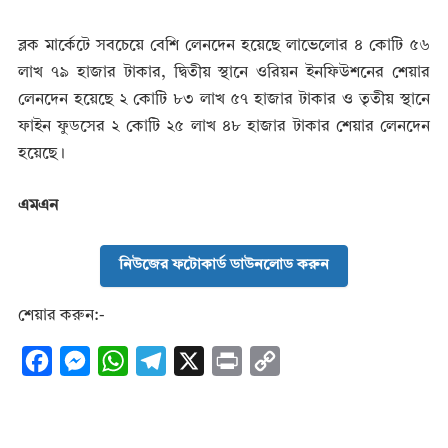
ব্লক মার্কেটে সবচেয়ে বেশি লেনদেন হয়েছে লাভেলোর ৪ কোটি ৫৬
লাখ ৭৯ হাজার টাকার, দ্বিতীয় স্থানে ওরিয়ন ইনফিউশনের শেয়ার
লেনদেন হয়েছে ২ কোটি ৮৩ লাখ ৫৭ হাজার টাকার ও তৃতীয় স্থানে
ফাইন ফুডসের ২ কোটি ২৫ লাখ ৪৮ হাজার টাকার শেয়ার লেনদেন
হয়েছে।
এমএন
নিউজের ফটোকার্ড ডাউনলোড করুন
শেয়ার করুন:-
F
M
W
T
X
P
C
a
e
h
e
r
o
c
s
a
l
i
p