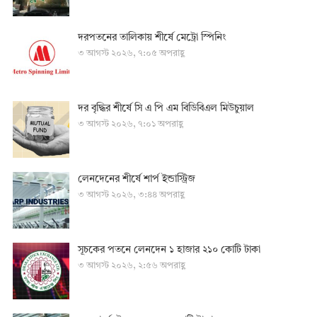
দরপতনের তালিকায় শীর্ষে মেট্রো স্পিনিং
৩ আগস্ট ২০২৬, ৭:০৫ অপরাহ্ণ
দর বৃদ্ধির শীর্ষে সি এ পি এম বিডিবিএল মিউচুয়াল
৩ আগস্ট ২০২৬, ৭:০১ অপরাহ্ণ
লেনদেনের শীর্ষে শার্প ইন্ডাস্ট্রিজ
৩ আগস্ট ২০২৬, ৩:৪৪ অপরাহ্ণ
সূচকের পতনে লেনদেন ১ হাজার ২১০ কোটি টাকা
৩ আগস্ট ২০২৬, ২:৫৬ অপরাহ্ণ