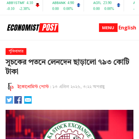
English
MENU
পুঁজিবাজার
সূচকের পতনে লেনদেন ছাড়ালো ৭৯৩ কোটি
টাকা
ইকোনোমিস্ট পোস্ট
:
১৩ এপ্রিল ২০২৬, ৩:২২ অপরাহ্ণ