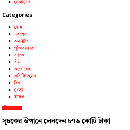
যোগাযোগ
Categories
হোম
সর্বশেষ
অর্থনীতি
পুঁজিবাজার
ব্যাংক
বীমা
কর্পোরেট
এগ্রিবিজনেস
বিশ্ব
খেলা
আরও
পুঁজিবাজার
সূচকের উত্থানে লেনদেন ৮৭৬ কোটি টাকা