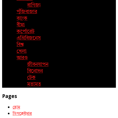
বাণিজ্য
পুঁজিবাজার
ব্যাংক
বীমা
কর্পোরেট
এগ্রিবিজনেস
বিশ্ব
খেলা
আরও
জীবনযাপন
বিনোদন
টেক
মতামত
Pages
হোম
ডিসক্লেইমার