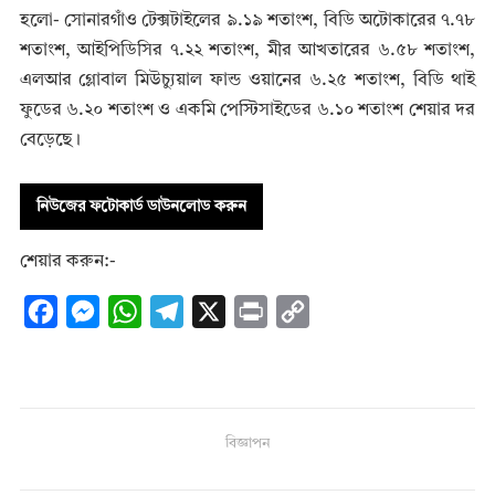
হলো- সোনারগাঁও টেক্সটাইলের ৯.১৯ শতাংশ, বিডি অটোকারের ৭.৭৮
শতাংশ, আইপিডিসির ৭.২২ শতাংশ, মীর আখতারের ৬.৫৮ শতাংশ,
এলআর গ্লোবাল মিউচ্যুয়াল ফান্ড ওয়ানের ৬.২৫ শতাংশ, বিডি থাই
ফুডের ৬.২০ শতাংশ ও একমি পেস্টিসাইডের ৬.১০ শতাংশ শেয়ার দর
বেড়েছে।
নিউজের ফটোকার্ড ডাউনলোড করুন
শেয়ার করুন:-
F
M
W
T
X
P
C
a
e
h
e
r
o
c
s
a
l
i
p
e
s
t
e
n
y
b
e
s
g
t
L
বিজ্ঞাপন
o
n
A
r
i