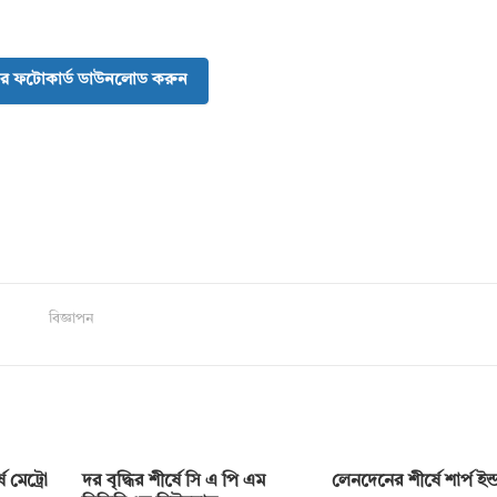
র ফটোকার্ড ডাউনলোড করুন
বিজ্ঞাপন
 মেট্রো
দর বৃদ্ধির শীর্ষে সি এ পি এম
লেনদেনের শীর্ষে শার্প ইন্ডা