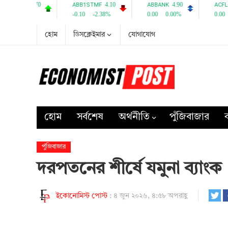
হোম
ডিসক্লেইমার
যোগাযোগ
হোম
সর্বশেষ
অর্থনীতি
পুঁজিবাজার
ব
পুঁজিবাজার
দরপতনের শীর্ষে যমুনা ব্যাংক
ইকোনোমিস্ট পোস্ট
:
৪ জুন ২০২৬, ৪:৫৮ অপরাহ্ণ