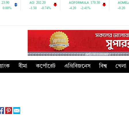
্যাংক
বীমা
কর্পোরেট
এগ্রিবিজনেস
বিশ্ব
খেলা