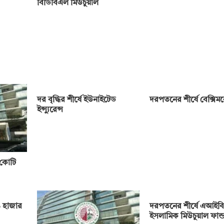
বিডিবিএল মিউচুয়াল
দর বৃদ্ধির শীর্ষে ইউনাইটেড
দরপতনের শীর্ষে বেক্সি
ইন্স্যুরেন্স
 কোটি
 হাজার
দরপতনের শীর্ষে এআইবি
ইসলামিক মিউচুয়াল ফান্