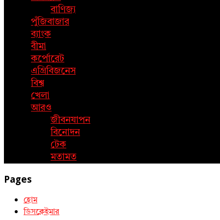
বাণিজ্য
পুঁজিবাজার
ব্যাংক
বীমা
কর্পোরেট
এগ্রিবিজনেস
বিশ্ব
খেলা
আরও
জীবনযাপন
বিনোদন
টেক
মতামত
Pages
হোম
ডিসক্লেইমার