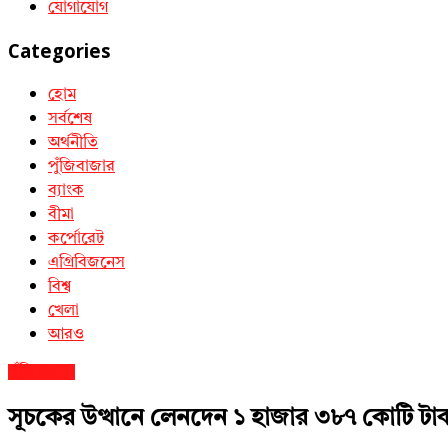
যোগাযোগ
Categories
হোম
সর্বশেষ
অর্থনীতি
পুঁজিবাজার
ব্যাংক
বীমা
কর্পোরেট
এগ্রিবিজনেস
বিশ্ব
খেলা
আরও
পুঁজিবাজার
সূচকের উত্থানে লেনদেন ১ হাজার ৩৮৭ কোটি টা