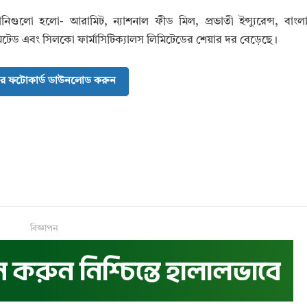
নিগুলো হলো- আরামিট, ন্যাশনাল ফীড মিল, প্রভাতী ইন্স্যুরেন্স, বাংল
িমিটেড এবং সিলকো ফার্মাসিটিক্যালস লিমিটেডের শেয়ার দর বেড়েছে।
র ফটোকার্ড ডাউনলোড করুন
বিজ্ঞাপন