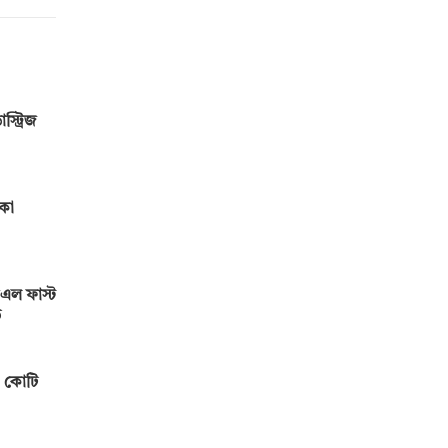
স্ট্রিজ
মকো
এল ফাস্ট
ড
৫ কোটি