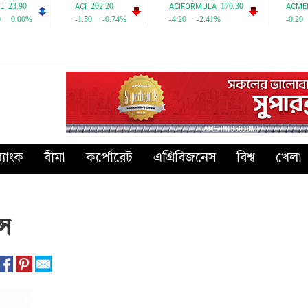
্যাংক
বীমা
কর্পোরেট
এগ্রিবিজনেস
বিশ্ব
খেলা
্স