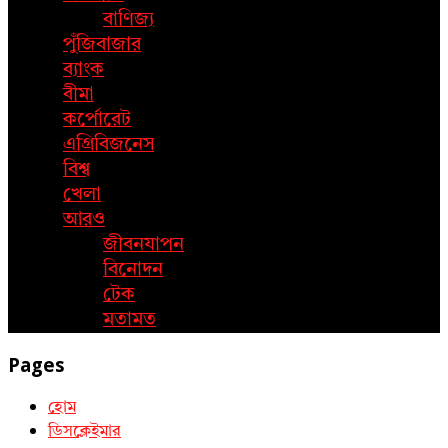
বাণিজ্য
পুঁজিবাজার
ব্যাংক
বীমা
কর্পোরেট
এগ্রিবিজনেস
বিশ্ব
খেলা
আরও
জীবনযাপন
বিনোদন
টেক
মতামত
Pages
হোম
ডিসক্লেইমার