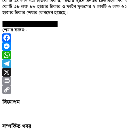
কোটি ২৪ লাখ ৫৯ হাজার টাকার, দ্বিতীয় স্থানে এনভয় টেক্সটাইলসের ৭
কোটি ৩৮ লক্ষ ৮৮ হাজার টাকার ও ফাইন ফুডসের ৭ কোটি ৬ লক্ষ ৬২
হাজার টাকার শেয়ার লেনদেন হয়েছে।
নিউজের ফটোকার্ড ডাউনলোড করুন
শেয়ার করুন:-
Facebook
Messenger
WhatsApp
Telegram
X
Print
Copy
বিজ্ঞাপন
Link
সম্পর্কিত খবর