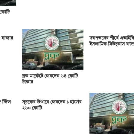
 কোটি
 হাজার
দরপতনের শীর্ষে এআইবি
ইসলামিক মিউচুয়াল ফান্
ব্লক মার্কেটে লেনদেন ৬৪ কোটি
টাকার
 স্টিল
সূচকের উত্থানে লেনদেন ১ হাজার
২৬০ কোটি