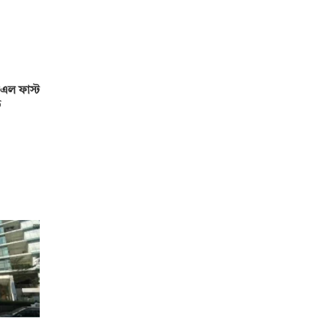
এল ফাস্ট
ড