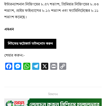
ইন্টারন্যাশনাল লিজিংয়ের ৮.৫৭ শতাংশ, প্রিমিয়ার লিজিংয়ের ৮.৩৩
শতাংশ, প্রাইম ফাইন্যান্সের ৮.১৬ শতাংশ এবং ফ্যামিলিটেক্সের ৮.১১
শতাংশ কমেছে।
এমএন
নিউজের ফটোকার্ড ডাউনলোড করুন
শেয়ার করুন:-
F
M
W
T
X
P
C
a
e
h
e
r
o
c
s
a
l
i
p
e
s
t
e
n
y
b
e
s
g
t
L
বিজ্ঞাপন
o
n
A
r
i