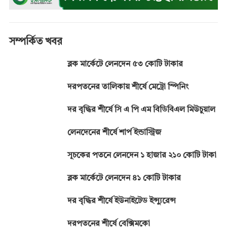
o
g
p
a
n
k
e
p
m
k
r
সম্পর্কিত খবর
ব্লক মার্কেটে লেনদেন ৫৩ কোটি টাকার
দরপতনের তালিকায় শীর্ষে মেট্রো স্পিনিং
দর বৃদ্ধির শীর্ষে সি এ পি এম বিডিবিএল মিউচুয়াল
লেনদেনের শীর্ষে শার্প ইন্ডাস্ট্রিজ
সূচকের পতনে লেনদেন ১ হাজার ২১০ কোটি টাকা
ব্লক মার্কেটে লেনদেন ৪১ কোটি টাকার
দর বৃদ্ধির শীর্ষে ইউনাইটেড ইন্স্যুরেন্স
দরপতনের শীর্ষে বেক্সিমকো