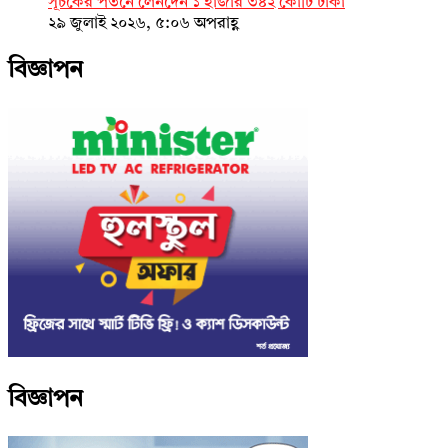
সূচকের পতনে লেনদেন ১ হাজার ৩৪২ কোটি টাকা
২৯ জুলাই ২০২৬, ৫:০৬ অপরাহ্ণ
বিজ্ঞাপন
বিজ্ঞাপন