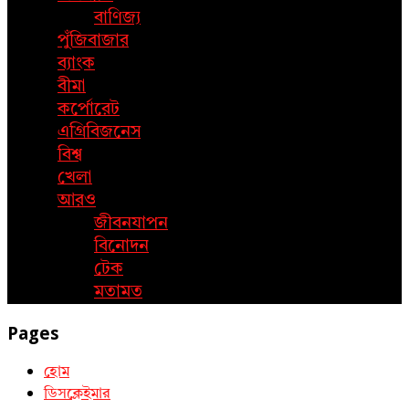
বাণিজ্য
পুঁজিবাজার
ব্যাংক
বীমা
কর্পোরেট
এগ্রিবিজনেস
বিশ্ব
খেলা
আরও
জীবনযাপন
বিনোদন
টেক
মতামত
Pages
হোম
ডিসক্লেইমার