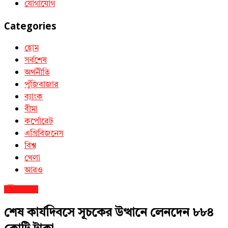
যোগাযোগ
Categories
হোম
সর্বশেষ
অর্থনীতি
পুঁজিবাজার
ব্যাংক
বীমা
কর্পোরেট
এগ্রিবিজনেস
বিশ্ব
খেলা
আরও
পুঁজিবাজার
শেষ কার্যদিবসে সূচকের উত্থানে লেনদেন ৮৮৪