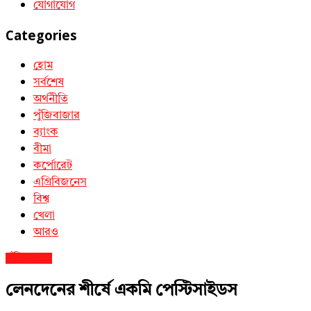
যোগাযোগ
Categories
হোম
সর্বশেষ
অর্থনীতি
পুঁজিবাজার
ব্যাংক
বীমা
কর্পোরেট
এগ্রিবিজনেস
বিশ্ব
খেলা
আরও
পুঁজিবাজার
লেনদেনের শীর্ষে একমি পেস্টিসাইডস