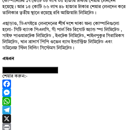
কোম্পানিটির ১৭ কোটি ০৮ লাখ ০৫ হাজার টাকার শেয়ার লেনদেন
হয়েছে। আর ১৫ কোটি ৬৬ লাখ ৪৮ হাজার টাকার শেয়ার লেনদেন করে
তালিকার তৃতীয় স্থানে রয়েছে রবি আজিয়াটা লিমিটেড।
এছাড়াও, ডিএসইতে লেনদেনের শীর্ষ দশে থাকা অন্য কোম্পানিগুলো
হলো- সিটি ব্যাংক পিএলসি, সী পার্ল বিচ রিসোর্ট অ্যান্ড স্পা লিমিটেড ,
সাইফ পাওয়ারটেক লিমিটেড , ইনটেক লিমিটেড, শাইনপুকুর সিরামিকস
লিমিটেড, খান ব্রাদার্স পিপি ওভেন ব্যাগ ইন্ডাস্ট্রিজ লিমিটেড এবং
ডমিনেজ স্টিল বিল্ডিং সিস্টেমস লিমিটেড।
এমএন
নিউজের ফটোকার্ড ডাউনলোড করুন
শেয়ার করুন:-
Facebook
Messenger
WhatsApp
Telegram
X