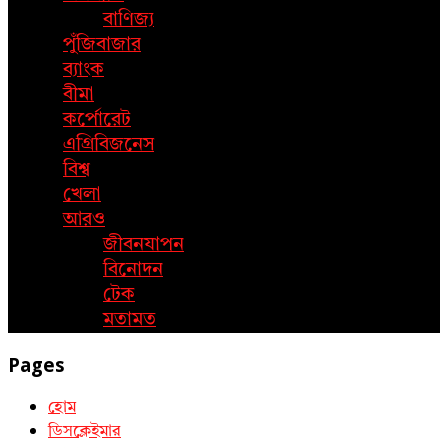
বাণিজ্য
পুঁজিবাজার
ব্যাংক
বীমা
কর্পোরেট
এগ্রিবিজনেস
বিশ্ব
খেলা
আরও
জীবনযাপন
বিনোদন
টেক
মতামত
Pages
হোম
ডিসক্লেইমার