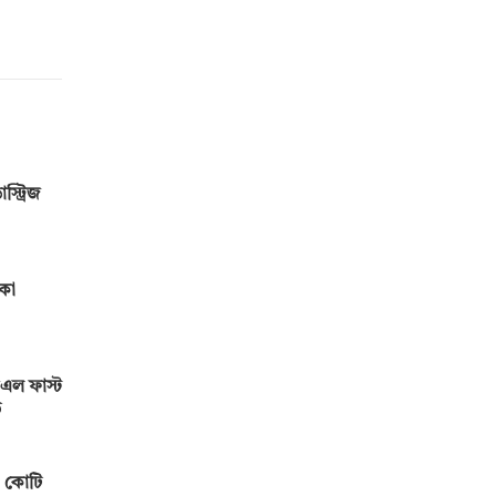
স্ট্রিজ
মকো
এল ফাস্ট
ড
৫ কোটি