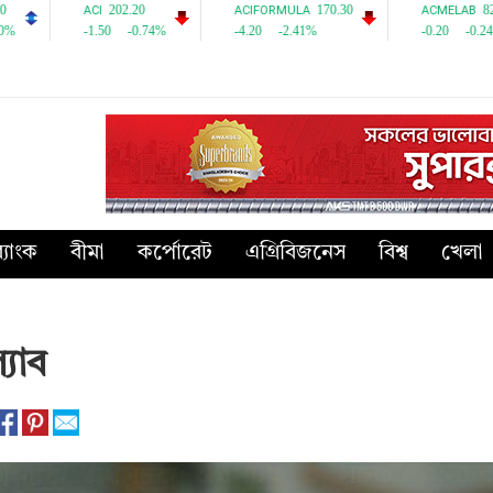
্যাংক
বীমা
কর্পোরেট
এগ্রিবিজনেস
বিশ্ব
খেলা
্যাব