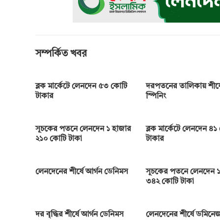
o
g
p
a
n
k
e
p
m
k
r
সম্পর্কিত খবর
ব্লক মার্কেটে লেনদেন ৫৩ কোটি
দরপতনের তালিকায় শীর্ষে
টাকার
স্পিনিং
সূচকের পতনে লেনদেন ১ হাজার
ব্লক মার্কেটে লেনদেন ৪১
২১০ কোটি টাকা
টাকার
লেনদেনের শীর্ষে আর্গন ডেনিমস
সূচকের পতনে লেনদেন ১
৩৪২ কোটি টাকা
দর বৃদ্ধির শীর্ষে আর্গন ডেনিমস
লেনদেনের শীর্ষে ডমিনেজ