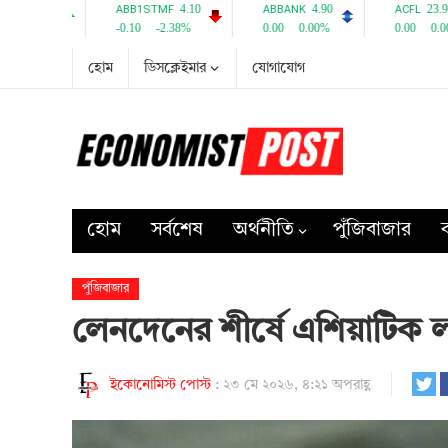
হোম
ডিসক্লেইমার
যোগাযোগ
হোম
সর্বশেষ
অর্থনীতি
পুঁজিবাজার
ব
পুঁজিবাজার
লেনদেনের শীর্ষে এশিয়াটিক ল
ইকোনোমিস্ট পোস্ট
:
২৩ মে ২০২৬, ৪:২১ অপরাহ্ণ