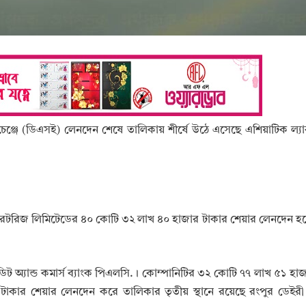
ক্সচেঞ্জে (ডিএসই) লেনদেন শেষে তালিকায় শীর্ষে উঠে এসেছে এশিয়াটিক ল্
্যাবরেটরিজ লিমিটেডের ৪০ কোটি ৩২ লাখ ৪০ হাজার টাকার শেয়ার লেনদেন 
েডিট অ্যান্ড কমার্স ব্যাংক পিএলসি.। কোম্পানিটির ৩২ কোটি ৭৭ লাখ ৫১ হা
কার শেয়ার লেনদেন করে তালিকার তৃতীয় স্থানে রয়েছে রংপুর ডেইরী 