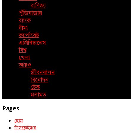
বাণিজ্য
পুঁজিবাজার
ব্যাংক
বীমা
কর্পোরেট
এগ্রিবিজনেস
বিশ্ব
খেলা
আরও
জীবনযাপন
বিনোদন
টেক
মতামত
Pages
হোম
ডিসক্লেইমার