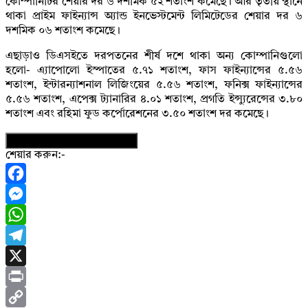
কোম্পানিটির শেয়ার দর ৬ দশমিক ৫২ শতাংশ কমেছে। আর তৃতীয় স্থানে
থাকা প্রাইম ফাইন্যান্স অ্যান্ড ইনভেস্টমেন্ট লিমিটেডের শেয়ার দর ৬
দশমিক ০৬ শতাংশ কমেছে।
এছাড়াও ডিএসইতে দরপতনের শীর্ষ দশে থাকা অন্য কোম্পানিগুলো
হলো- এ্যাপোলো ইস্পাতের ৫.৭১ শতাংশ, ফাস ফাইন্যান্সের ৫.৫৬
শতাংশ, ইন্টারন্যাশনাল লিজিংয়ের ৫.৫৬ শতাংশ, ফনিক্স ফাইন্যান্সের
৫.৫৬ শতাংশ, এপেক্স ট্যানারির ৪.০১ শতাংশ, প্রগতি ইন্স্যুরেন্সের ৩.৮০
শতাংশ এবং রহিমা ফুড কর্পোরেশনের ৩.৫০ শতাংশ দর কমেছে।
নিউজের ফটোকার্ড ডাউনলোড করুন
শেয়ার করুন:-
Facebook
Messenger
WhatsApp
Telegram
X
Print