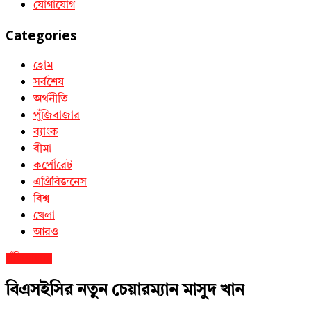
যোগাযোগ
Categories
হোম
সর্বশেষ
অর্থনীতি
পুঁজিবাজার
ব্যাংক
বীমা
কর্পোরেট
এগ্রিবিজনেস
বিশ্ব
খেলা
আরও
পুঁজিবাজার
বিএসইসির নতুন চেয়ারম্যান মাসুদ খান