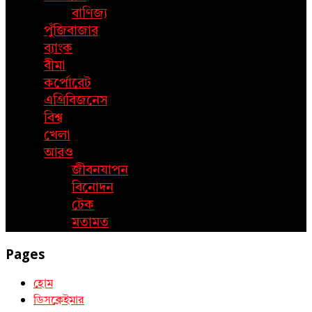
বাণিজ্য
পুঁজিবাজার
ব্যাংক
বীমা
কর্পোরেট
এগ্রিবিজনেস
বিশ্ব
খেলা
আরও
জীবনযাপন
বিনোদন
টেক
মতামত
Pages
হোম
ডিসক্লেইমার