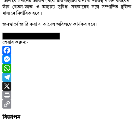
তিনি যোগদানের তারিখ থেকে চার বছরের জন্য এ দায়িত্ব পালন করবেন।
তাঁর বেতন-ভাতা ও অন্যান্য সুবিধা সরকারের সঙ্গে সম্পাদিত চুক্তির
মাধ্যমে নির্ধারিত হবে।
জনস্বার্থে জারি করা এ আদেশ অবিলম্বে কার্যকর হবে।
নিউজের ফটোকার্ড ডাউনলোড করুন
শেয়ার করুন:-
Facebook
Messenger
WhatsApp
Telegram
X
Print
Copy
বিজ্ঞাপন
Link