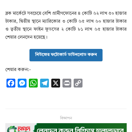
ব্লক মার্কেটে সবচেয়ে বেশি গ্রামীণফোনের ৪ কোটি ৬২ লাখ ৫০ হাজার
টাকার, দ্বিতীয় স্থানে ম্যারিকোর ৩ কোটি ৬৫ লাখ ৬০ হাজার টাকার
ও তৃতীয় স্থানে ফাইন ফুডসের ২ কোটি ৮১ লাখ ৬৫ হাজার টাকার
শেয়ার লেনদেন হয়েছে।
নিউজের ফটোকার্ড ডাউনলোড করুন
শেয়ার করুন:-
F
M
W
T
X
P
C
a
e
h
e
r
o
c
s
a
l
i
p
e
s
t
e
n
y
b
e
s
g
t
L
বিজ্ঞাপন
o
n
A
r
i