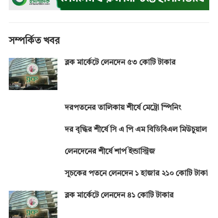
o
g
p
a
n
k
e
p
m
k
r
সম্পর্কিত খবর
ব্লক মার্কেটে লেনদেন ৫৩ কোটি টাকার
দরপতনের তালিকায় শীর্ষে মেট্রো স্পিনিং
দর বৃদ্ধির শীর্ষে সি এ পি এম বিডিবিএল মিউচুয়াল
লেনদেনের শীর্ষে শার্প ইন্ডাস্ট্রিজ
সূচকের পতনে লেনদেন ১ হাজার ২১০ কোটি টাকা
ব্লক মার্কেটে লেনদেন ৪১ কোটি টাকার